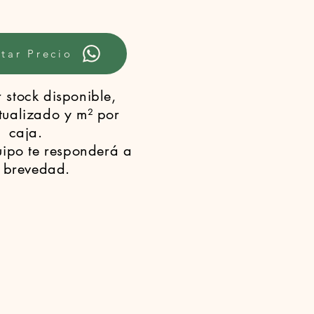
tar Precio
 stock disponible,
tualizado y m² por
caja.
uipo te responderá a
 brevedad.