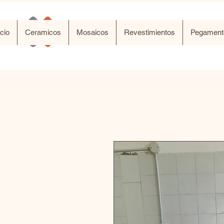
SG Ceramicos
icio
Ceramicos
Mosaicos
Revestimientos
Pegament