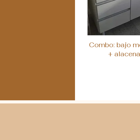
Vista ráp
Combo: bajo m
+ alacena