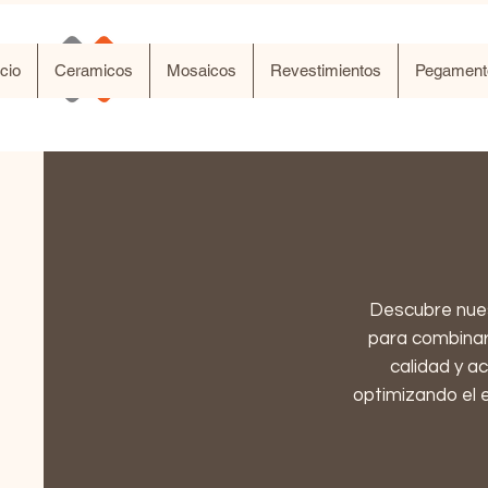
SG Ceramicos
icio
Ceramicos
Mosaicos
Revestimientos
Pegament
Descubre nue
para combinar 
calidad y a
optimizando el 