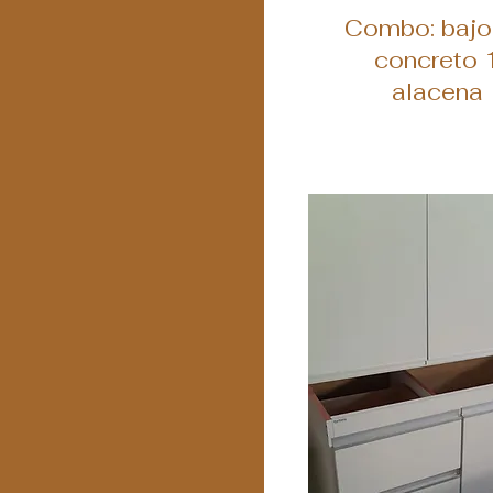
Vista ráp
Combo: baj
concreto 
alacena 