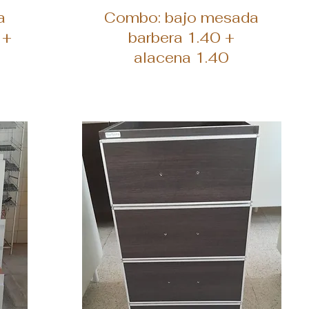
Vista rápida
a
Combo: bajo mesada
 +
barbera 1.40 +
alacena 1.40