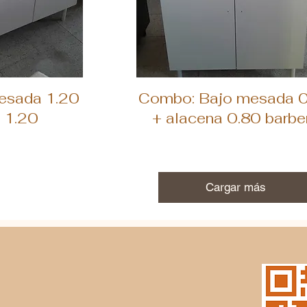
ida
Vista rápida
esada 1.20
Combo: Bajo mesada 
 1.20
+ alacena 0.80 barbe
Cargar más