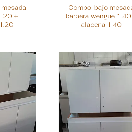
ida
Vista rápida
o mesada
Combo: bajo mesad
1.20 +
barbera wengue 1.40
1.20
alacena 1.40