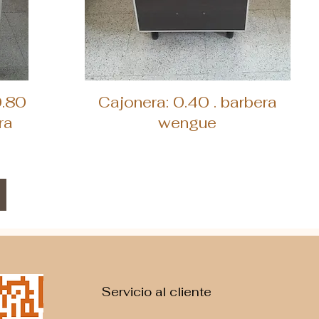
Vista rápida
0.80
Cajonera: 0.40 . barbera
ra
wengue
Servicio al cliente